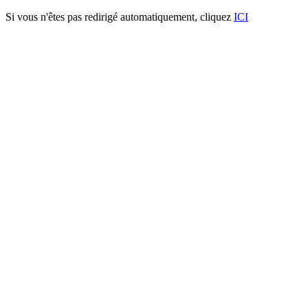
Si vous n'êtes pas redirigé automatiquement, cliquez
ICI
Concertina Harpoon 0
Descriptif:
Le concertina HARPOON de marque américaine est une des références de la
est composé de fil en acier sur lequel sont soudés des lames.
Fonctionnement:
L'installation d'un concertina HARPOON nécessite un professionnel! Il e
Caractéristiques techniques:
Ø DU FIL (MM): 730
LONGUEUR (ML): 7.5
NOMBRE DE CLIPS: 5
SPIRALES: 51