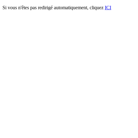
Si vous n'êtes pas redirigé automatiquement, cliquez
ICI
Portail Autoportant Manuel S
Description:
Le portail manuel autoportant est un portail solide, créé pour fermer
Caractéristiques:
- Barreaudage 20 x 20 x 1,5mm - Posé en diagonale (45°)
- 2 Supports de réception
- 2 Montures
- 1 Poteau de réception sur platines
- 1 Poteau de guidage
Spécifications techniques:
- Tous les tubes utilisés sont en acier DX51D galvanisé Sendzimir s
- Plastification réalisée selon le process suivant : dérochage chimiqu
pistolet tribostatique fixé sur robot, cuisson à 200 °C durant 30 minut