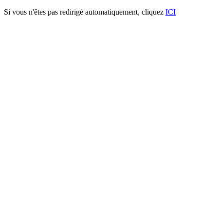
Si vous n'êtes pas redirigé automatiquement, cliquez
ICI
Portail Autoportant Manuel R
Description:
Le portail manuel autoportant est un portail solide, créé pour fermer
Caractéristiques:
- Barreaudage 25 x 25 x 1,5mm - Pose droite
- 2 Roues de Guidage
- 2 Montures
- 2 Supports de réception
- 1 Serrure à crochet Locinox LSKZ U2
Spécifications techniques:
- Tous les tubes utilisés sont en acier DX51D galvanisé Sendzimir s
- Plastification réalisée selon le process suivant : dérochage chimiqu
pistolet tribostatique fixé sur robot, cuisson à 200 °C durant 30 minut