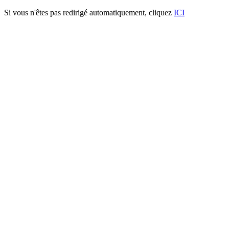
Si vous n'êtes pas redirigé automatiquement, cliquez
ICI
Barreaudage MILAN® non-
traversant 600
Caractéristiques techniques:
- Poteaux à sceller ou sur platine : 60 X60 X 2 mm
- Traverses horizontales: 50 X 30 X 2 mm
- Tubes verticaux: Ø25 X 1.5 mm
Procédé de thermolaquage:
La plastification (cuisson au four) est réalisée selon un traitement de
surface à 4 étages :
1. Dérochage
2. Double rinçage avec système nanotechnology® (base de
Zirconium)
3. Passivation amorphe, suivis d’un séchage
4. Peinture robotisée, cuisson à 190 degrés durant 30 minutes.