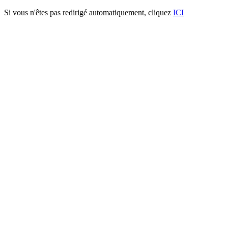
Si vous n'êtes pas redirigé automatiquement, cliquez
ICI
Portillon SYDNEY® carré à 45°
Caractéristiques techniques:
- Poteaux à sceller ou sur platine : 80 X 80 X 2 mm
- Cadre: 50 X 50 X 1.5 mm
- Tubes verticaux: 25 X 25 X 1.5 mm
ACCESSOIRES:
- Gond quadridimensionnel GBMU4D16
- Gâche SHKL QF
- Serrure LAKQ40 U2
Procédé de thermolaquage:
La plastification (cuisson au four) est réalisée selon un traitement de s
1. Dérochage
2. Double rinçage avec système nanotechnology® (base de Zirconiu
3. Passivation amorphe, suivis d’un séchage