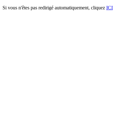
Si vous n'êtes pas redirigé automatiquement, cliquez
ICI
Barreaudage SYDNEY® rond
biaise 800
Caractéristiques techniques:
- Poteaux à sceller ou sur platine : 60 X60 X 2 mm
- Traverses horizontales: 50 X 30 X 2 mm
- Tubes verticaux: Ø25 X 1.5 mm
Procédé de thermolaquage:
La plastification (cuisson au four) est réalisée selon un traitement de
surface à 4 étages :
1. Dérochage
2. Double rinçage avec système nanotechnology® (base de
Zirconium)
3. Passivation amorphe, suivis d’un séchage
4. Peinture robotisée, cuisson à 190 degrés durant 30 minutes.