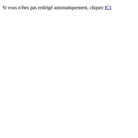
Si vous n'êtes pas redirigé automatiquement, cliquez
ICI
Barreaudage SYDNEY® carré
2500
Caractéristiques techniques:
- Poteaux à sceller ou sur platine : 60 X60 X 2 mm
- Traverses horizontales: 50 X 30 X 2 mm
- Tubes verticaux: 25 X 25 X 1.5 mm
Procédé de thermolaquage:
La plastification (cuisson au four) est réalisée selon un traitement de
surface à 4 étages :
1. Dérochage
2. Double rinçage avec système nanotechnology® (base de
Zirconium)
3. Passivation amorphe, suivis d’un séchage
4. Peinture robotisée, cuisson à 190 degrés durant 30 minutes.